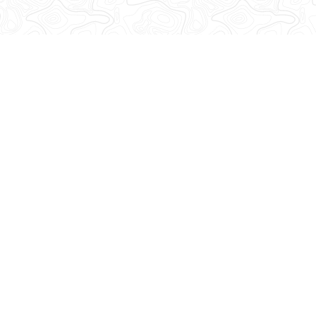
Abonnez-vous à notre lettre d'information
Recevez toutes les informations de la Base Adresse Nationale
!
Découvrez nos dernières newsletters
Suivez-nous
sur les réseaux sociaux
Mastodon
LinkedIn
Facebook
Github