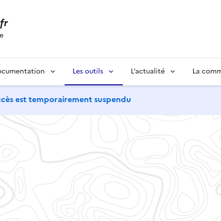
.fr
se
ocumentation
Les outils
L’actualité
La com
'accès est temporairement suspendu