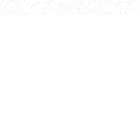
Abonnez-vous à notre lettre d'information
Recevez toutes les informations de la Base Adresse Nationale
!
Découvrez nos dernières newsletters
Suivez-nous
sur les réseaux sociaux
Mastodon
LinkedIn
Facebook
Github