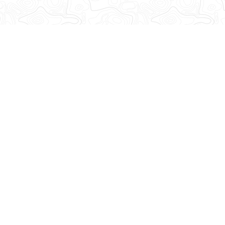
Abonnez-vous à notre lettre d'information
Recevez toutes les informations de la Base Adresse Nationale
!
Découvrez nos dernières newsletters
Suivez-nous
sur les réseaux sociaux
Mastodon
LinkedIn
Facebook
Github