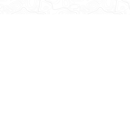
Abonnez-vous à notre lettre d'information
Recevez toutes les informations de la Base Adresse Nationale
!
Découvrez nos dernières newsletters
Suivez-nous
sur les réseaux sociaux
Mastodon
LinkedIn
Facebook
Github