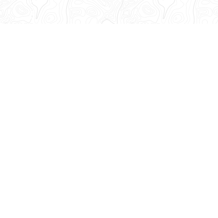
Abonnez-vous à notre lettre d'information
Recevez toutes les informations de la Base Adresse Nationale
!
Découvrez nos dernières newsletters
Suivez-nous
sur les réseaux sociaux
Mastodon
LinkedIn
Facebook
Github