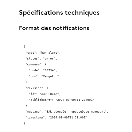
Spécifications techniques
Format des notifications
{

 "type": "ban-alert",

 "status": "error",

 "commune": {

   "code": "76734",

   "nom": "Vergetot"

 },

 "revision": {

   "id": "A39HFQCTA",

   "publishedAt": "2024-09-09T11:23:00Z"

 },

 "message": "BAL bloquée - updateDate manquant",

 "timestamp": "2024-09-09T11:23:00Z"

}