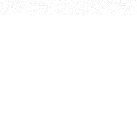
Abonnez-vous à notre lettre d'information
Recevez toutes les informations de la Base Adresse Nationale
!
Découvrez nos dernières newsletters
Suivez-nous
sur les réseaux sociaux
Mastodon
LinkedIn
Facebook
Github