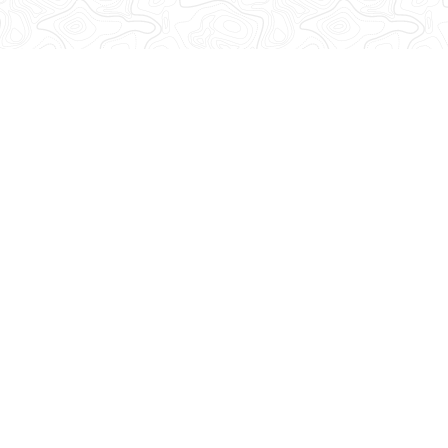
Abonnez-vous à notre lettre d'information
Recevez toutes les informations de la Base Adresse Nationale
!
Découvrez nos dernières newsletters
Suivez-nous
sur les réseaux sociaux
Mastodon
LinkedIn
Facebook
Github