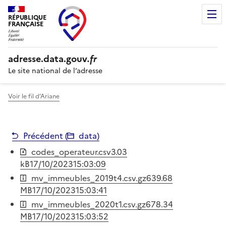
RÉPUBLIQUE
FRANÇAISE
adresse.
data.gouv
.fr
Le site national de l’adresse
Voir le fil d’Ariane
Précédent (
data
)
codes_operateur.csv
3.03
kB
17/10/2023
15:03:09
mv_immeubles_2019t4.csv.gz
639.68
MB
17/10/2023
15:03:41
mv_immeubles_2020t1.csv.gz
678.34
MB
17/10/2023
15:03:52