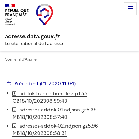
RÉPUBLIQUE
FRANÇAISE
adresse.
data.gouv
.fr
Le site national de l’adresse
Voir le fil d’Ariane
Précédent (
2020-11-04
)
addok-france-bundle.zip
1.55
GB
18/10/2023
08:59:43
adresses-addok-01.ndjson.gz
6.39
MB
18/10/2023
08:57:40
adresses-addok-02.ndjson.gz
5.96
MB
18/10/2023
08:58:31