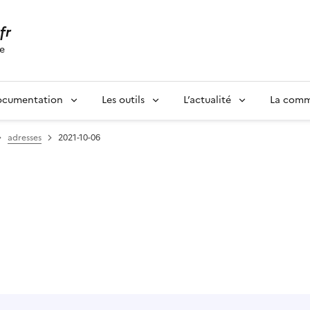
.fr
se
ocumentation
Les outils
L’actualité
La com
adresses
2021-10-06