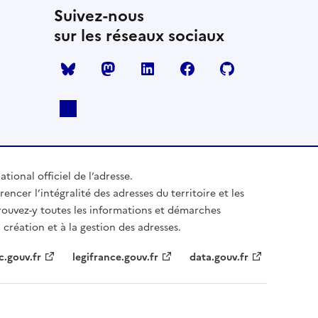
Suivez-nous
sur les réseaux sociaux
Mastodon
LinkedIn
Facebook
Github
ational officiel de l’adresse.
rencer l’intégralité des adresses du territoire et les
trouvez-y toutes les informations et démarches
 création et à la gestion des adresses.
c.gouv.fr
legifrance.gouv.fr
data.gouv.fr