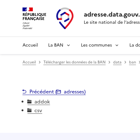
adresse.
data.gouv
RÉPUBLIQUE
FRANÇAISE
Le site national de l’adres
Accueil
La BAN
Les communes
La d
Accueil
Télécharger les données de la BAN
data
ban
Précédent (
adresses
)
addok
csv