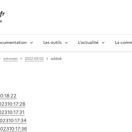
.fr
se
ocumentation
Les outils
L’actualité
La com
adresses
2022-03-02
addok
10:18:22
023
10:17:28
023
10:17:31
2023
10:17:34
2023
10:17:36