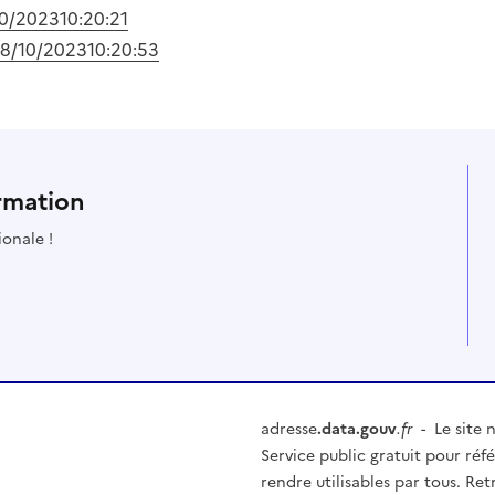
10/2023
10:20:21
18/10/2023
10:20:53
rmation
ionale !
adresse
.data.gouv
.fr
- Le site n
Service public gratuit pour réfé
rendre utilisables par tous. Re