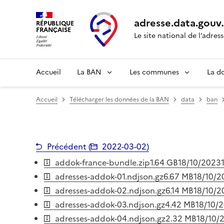
adresse.
data.gouv
RÉPUBLIQUE
FRANÇAISE
Le site national de l’adres
Accueil
La BAN
Les communes
La d
Accueil
Télécharger les données de la BAN
data
ban
Précédent (
2022-03-02
)
addok-france-bundle.zip
1.64 GB
18/10/2023
adresses-addok-01.ndjson.gz
6.67 MB
18/10/2
adresses-addok-02.ndjson.gz
6.14 MB
18/10/2
adresses-addok-03.ndjson.gz
4.42 MB
18/10/
adresses-addok-04.ndjson.gz
2.32 MB
18/10/