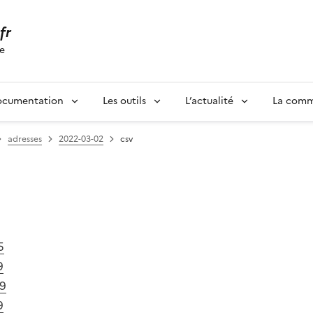
.fr
se
ocumentation
Les outils
L’actualité
La com
adresses
2022-03-02
csv
5
9
39
9