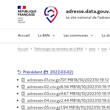
adresse.
data.gouv
RÉPUBLIQUE
FRANÇAISE
Le site national de l’adres
Accueil
La BAN
Les communes
La d
Accueil
Télécharger les données de la BAN
data
ban
Précédent (
2022-03-02
)
adresses-01.csv.gz
7.01 MB
18/10/2023
10:19:12
adresses-02.csv.gz
6.56 MB
18/10/2023
10:19:1
adresses-03.csv.gz
4.67 MB
18/10/2023
10:19:1
adresses-04.csv.gz
2.44 MB
18/10/2023
10:19:
adresses-05.csv.gz
1.94 MB
18/10/2023
10:19:4