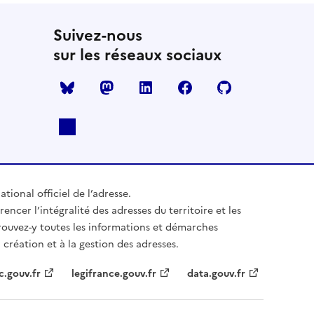
Suivez-nous
sur les réseaux sociaux
Mastodon
LinkedIn
Facebook
Github
ational officiel de l’adresse.
rencer l’intégralité des adresses du territoire et les
trouvez-y toutes les informations et démarches
 création et à la gestion des adresses.
c.gouv.fr
legifrance.gouv.fr
data.gouv.fr