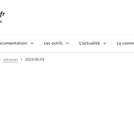
.fr
se
ocumentation
Les outils
L’actualité
La com
adresses
2023-05-03