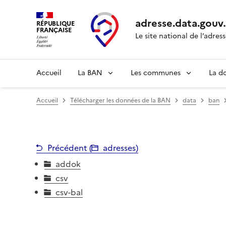
adresse.
data.gouv
RÉPUBLIQUE
FRANÇAISE
Le site national de l’adres
Accueil
La BAN
Les communes
La d
Accueil
Télécharger les données de la BAN
data
ban
Précédent (
adresses
)
addok
csv
csv-bal