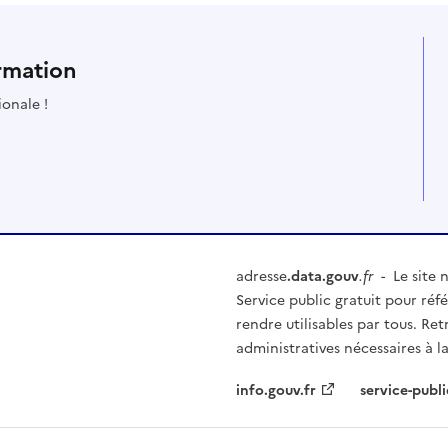
rmation
ionale !
adresse
.data.gouv
.fr
- Le site n
Service public gratuit pour réfé
rendre utilisables par tous. Re
administratives nécessaires à la
info.gouv.fr
service-publi