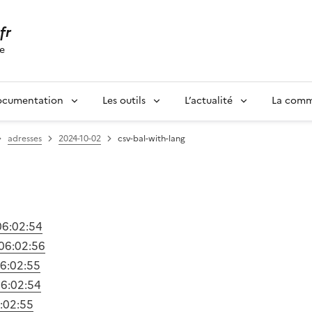
.fr
se
ocumentation
Les outils
L’actualité
La com
adresses
2024-10-02
csv-bal-with-lang
06:02:54
06:02:56
6:02:55
6:02:54
:02:55