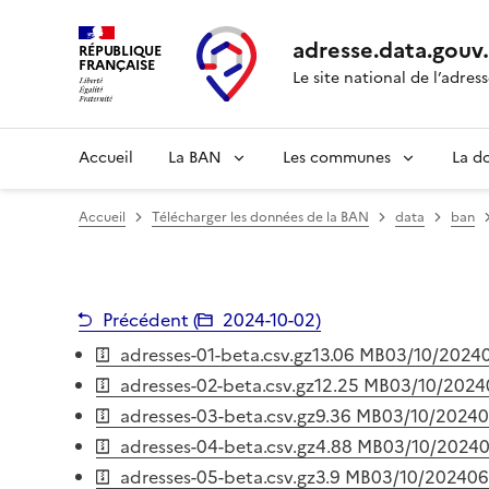
adresse.
data.gouv
RÉPUBLIQUE
FRANÇAISE
Le site national de l’adres
Accueil
La BAN
Les communes
La d
Accueil
Télécharger les données de la BAN
data
ban
Précédent (
2024-10-02
)
adresses-01-beta.csv.gz
13.06 MB
03/10/2024
adresses-02-beta.csv.gz
12.25 MB
03/10/2024
adresses-03-beta.csv.gz
9.36 MB
03/10/2024
0
adresses-04-beta.csv.gz
4.88 MB
03/10/2024
0
adresses-05-beta.csv.gz
3.9 MB
03/10/2024
06