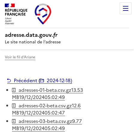
RÉPUBLIQUE
FRANÇAISE
adresse.
data.gouv
.fr
Le site national de l’adresse
Voir le fil d’Ariane
Précédent (
2024-12-18
)
adresses-01-beta.csv.gz
13.53
MB
19/12/2024
05:02:49
adresses-02-beta.csv.gz
12.6
MB
19/12/2024
05:02:47
adresses-03-beta.csv.gz
9.77
MB
19/12/2024
05:02:49