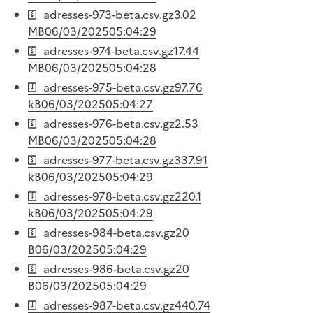
adresses-973-beta.csv.gz
3.02
MB
06/03/2025
05:04:29
adresses-974-beta.csv.gz
17.44
MB
06/03/2025
05:04:28
adresses-975-beta.csv.gz
97.76
kB
06/03/2025
05:04:27
adresses-976-beta.csv.gz
2.53
MB
06/03/2025
05:04:28
adresses-977-beta.csv.gz
337.91
kB
06/03/2025
05:04:29
adresses-978-beta.csv.gz
220.1
kB
06/03/2025
05:04:29
adresses-984-beta.csv.gz
20
B
06/03/2025
05:04:29
adresses-986-beta.csv.gz
20
B
06/03/2025
05:04:29
adresses-987-beta.csv.gz
440.74