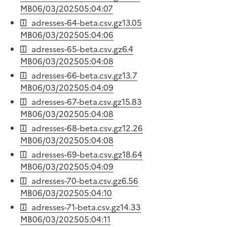
MB
06/03/2025
05:04:07
adresses-64-beta.csv.gz
13.05
MB
06/03/2025
05:04:06
adresses-65-beta.csv.gz
6.4
MB
06/03/2025
05:04:08
adresses-66-beta.csv.gz
13.7
MB
06/03/2025
05:04:09
adresses-67-beta.csv.gz
15.83
MB
06/03/2025
05:04:08
adresses-68-beta.csv.gz
12.26
MB
06/03/2025
05:04:08
adresses-69-beta.csv.gz
18.64
MB
06/03/2025
05:04:09
adresses-70-beta.csv.gz
6.56
MB
06/03/2025
05:04:10
adresses-71-beta.csv.gz
14.33
MB
06/03/2025
05:04:11