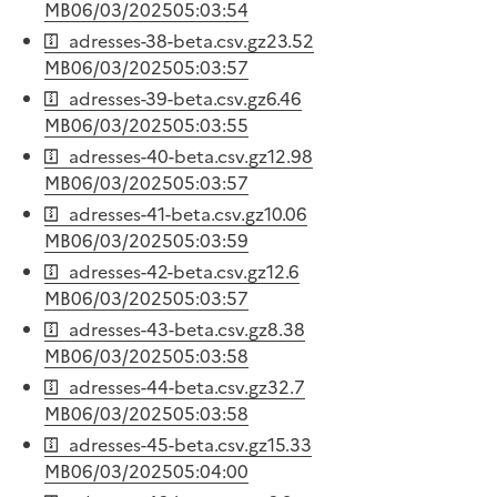
MB
06/03/2025
05:03:54
adresses-38-beta.csv.gz
23.52
MB
06/03/2025
05:03:57
adresses-39-beta.csv.gz
6.46
MB
06/03/2025
05:03:55
adresses-40-beta.csv.gz
12.98
MB
06/03/2025
05:03:57
adresses-41-beta.csv.gz
10.06
MB
06/03/2025
05:03:59
adresses-42-beta.csv.gz
12.6
MB
06/03/2025
05:03:57
adresses-43-beta.csv.gz
8.38
MB
06/03/2025
05:03:58
adresses-44-beta.csv.gz
32.7
MB
06/03/2025
05:03:58
adresses-45-beta.csv.gz
15.33
MB
06/03/2025
05:04:00