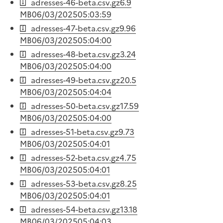
adresses-46-beta.csv.gz
6.9
MB
06/03/2025
05:03:59
adresses-47-beta.csv.gz
9.96
MB
06/03/2025
05:04:00
adresses-48-beta.csv.gz
3.24
MB
06/03/2025
05:04:00
adresses-49-beta.csv.gz
20.5
MB
06/03/2025
05:04:04
adresses-50-beta.csv.gz
17.59
MB
06/03/2025
05:04:00
adresses-51-beta.csv.gz
9.73
MB
06/03/2025
05:04:01
adresses-52-beta.csv.gz
4.75
MB
06/03/2025
05:04:01
adresses-53-beta.csv.gz
8.25
MB
06/03/2025
05:04:01
adresses-54-beta.csv.gz
13.18
MB
06/03/2025
05:04:03