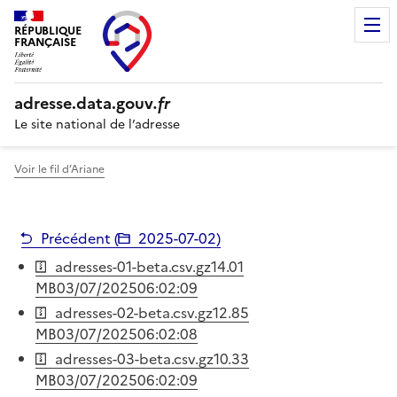
RÉPUBLIQUE
FRANÇAISE
adresse.
data.gouv
.fr
Le site national de l’adresse
Voir le fil d’Ariane
Précédent (
2025-07-02
)
adresses-01-beta.csv.gz
14.01
MB
03/07/2025
06:02:09
adresses-02-beta.csv.gz
12.85
MB
03/07/2025
06:02:08
adresses-03-beta.csv.gz
10.33
MB
03/07/2025
06:02:09