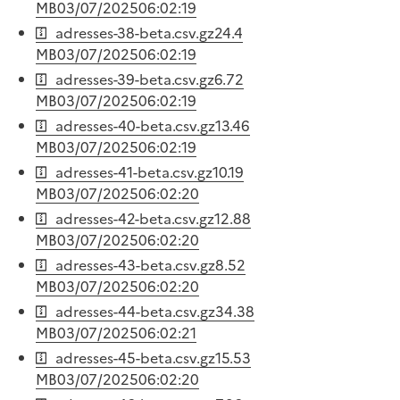
MB
03/07/2025
06:02:19
adresses-38-beta.csv.gz
24.4
MB
03/07/2025
06:02:19
adresses-39-beta.csv.gz
6.72
MB
03/07/2025
06:02:19
adresses-40-beta.csv.gz
13.46
MB
03/07/2025
06:02:19
adresses-41-beta.csv.gz
10.19
MB
03/07/2025
06:02:20
adresses-42-beta.csv.gz
12.88
MB
03/07/2025
06:02:20
adresses-43-beta.csv.gz
8.52
MB
03/07/2025
06:02:20
adresses-44-beta.csv.gz
34.38
MB
03/07/2025
06:02:21
adresses-45-beta.csv.gz
15.53
MB
03/07/2025
06:02:20