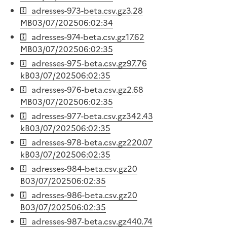
adresses-973-beta.csv.gz
3.28
MB
03/07/2025
06:02:34
adresses-974-beta.csv.gz
17.62
MB
03/07/2025
06:02:35
adresses-975-beta.csv.gz
97.76
kB
03/07/2025
06:02:35
adresses-976-beta.csv.gz
2.68
MB
03/07/2025
06:02:35
adresses-977-beta.csv.gz
342.43
kB
03/07/2025
06:02:35
adresses-978-beta.csv.gz
220.07
kB
03/07/2025
06:02:35
adresses-984-beta.csv.gz
20
B
03/07/2025
06:02:35
adresses-986-beta.csv.gz
20
B
03/07/2025
06:02:35
adresses-987-beta.csv.gz
440.74