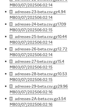
MB
03/07/2025
06:02:14
adresses-23-beta.csv.gz
4.94
MB
03/07/2025
06:02:14
adresses-24-beta.csv.gz
17.09
MB
03/07/2025
06:02:15
adresses-25-beta.csv.gz
10.44
MB
03/07/2025
06:02:14
adresses-26-beta.csv.gz
12.72
MB
03/07/2025
06:02:14
adresses-27-beta.csv.gz
15.4
MB
03/07/2025
06:02:15
adresses-28-beta.csv.gz
10.53
MB
03/07/2025
06:02:15
adresses-29-beta.csv.gz
29.96
MB
03/07/2025
06:02:16
adresses-2A-beta.csv.gz
3.54
MB
03/07/2025
06:02:16