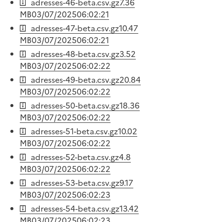
adresses-46-beta.csv.gz
7.36
MB
03/07/2025
06:02:21
adresses-47-beta.csv.gz
10.47
MB
03/07/2025
06:02:21
adresses-48-beta.csv.gz
3.52
MB
03/07/2025
06:02:22
adresses-49-beta.csv.gz
20.84
MB
03/07/2025
06:02:22
adresses-50-beta.csv.gz
18.36
MB
03/07/2025
06:02:22
adresses-51-beta.csv.gz
10.02
MB
03/07/2025
06:02:22
adresses-52-beta.csv.gz
4.8
MB
03/07/2025
06:02:22
adresses-53-beta.csv.gz
9.17
MB
03/07/2025
06:02:23
adresses-54-beta.csv.gz
13.42
MB
03/07/2025
06:02:23