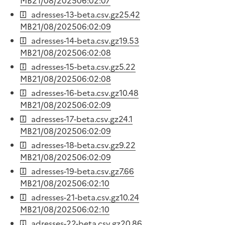
MB
21/08/2025
06:02:07
adresses-13-beta.csv.gz
25.42
MB
21/08/2025
06:02:09
adresses-14-beta.csv.gz
19.53
MB
21/08/2025
06:02:08
adresses-15-beta.csv.gz
5.22
MB
21/08/2025
06:02:08
adresses-16-beta.csv.gz
10.48
MB
21/08/2025
06:02:09
adresses-17-beta.csv.gz
24.1
MB
21/08/2025
06:02:09
adresses-18-beta.csv.gz
9.22
MB
21/08/2025
06:02:09
adresses-19-beta.csv.gz
7.66
MB
21/08/2025
06:02:10
adresses-21-beta.csv.gz
10.24
MB
21/08/2025
06:02:10
adresses-22-beta.csv.gz
20.86