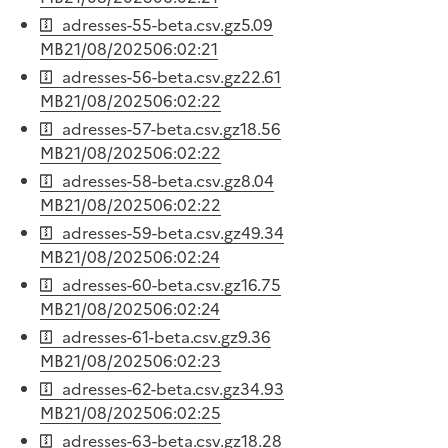
adresses-55-beta.csv.gz
5.09
MB
21/08/2025
06:02:21
adresses-56-beta.csv.gz
22.61
MB
21/08/2025
06:02:22
adresses-57-beta.csv.gz
18.56
MB
21/08/2025
06:02:22
adresses-58-beta.csv.gz
8.04
MB
21/08/2025
06:02:22
adresses-59-beta.csv.gz
49.34
MB
21/08/2025
06:02:24
adresses-60-beta.csv.gz
16.75
MB
21/08/2025
06:02:24
adresses-61-beta.csv.gz
9.36
MB
21/08/2025
06:02:23
adresses-62-beta.csv.gz
34.93
MB
21/08/2025
06:02:25
adresses-63-beta.csv.gz
18.28