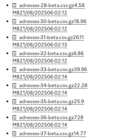
adresses-2B-beta.csv.gz
4.58
MB
21/08/2025
06:02:12
adresses-30-beta.csv.gz
18.96
MB
21/08/2025
06:02:12
adresses-31-beta.csv.gz
26.11
MB
21/08/2025
06:02:13
adresses-32-beta.csv.gz
6.86
MB
21/08/2025
06:02:12
adresses-33-beta.csv.gz
39.96
MB
21/08/2025
06:02:14
adresses-34-beta.csv.gz
22.28
MB
21/08/2025
06:02:14
adresses-35-beta.csv.gz
25.9
MB
21/08/2025
06:02:14
adresses-36-beta.csv.gz
7.28
MB
21/08/2025
06:02:14
adresses-37-beta.csv.gz
14.77