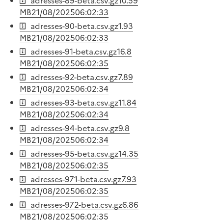
adresses-89-beta.csv.gz
10.59
MB
21/08/2025
06:02:33
adresses-90-beta.csv.gz
1.93
MB
21/08/2025
06:02:33
adresses-91-beta.csv.gz
16.8
MB
21/08/2025
06:02:35
adresses-92-beta.csv.gz
7.89
MB
21/08/2025
06:02:34
adresses-93-beta.csv.gz
11.84
MB
21/08/2025
06:02:34
adresses-94-beta.csv.gz
9.8
MB
21/08/2025
06:02:34
adresses-95-beta.csv.gz
14.35
MB
21/08/2025
06:02:35
adresses-971-beta.csv.gz
7.93
MB
21/08/2025
06:02:35
adresses-972-beta.csv.gz
6.86
MB
21/08/2025
06:02:35