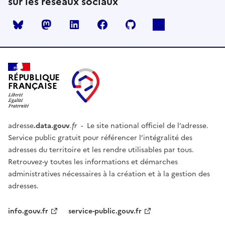
sur les réseaux sociaux
Mastodon
LinkedIn
Facebook
Github
RÉPUBLIQUE
FRANÇAISE
adresse
.data.gouv
.fr
- Le site national officiel de l’adresse.
Service public gratuit pour référencer l’intégralité des
adresses du territoire et les rendre utilisables par tous.
Retrouvez-y toutes les informations et démarches
administratives nécessaires à la création et à la gestion des
adresses.
info.gouv.fr
service-public.gouv.fr