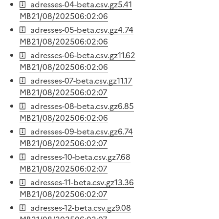
adresses-04-beta.csv.gz
5.41
MB
21/08/2025
06:02:06
adresses-05-beta.csv.gz
4.74
MB
21/08/2025
06:02:06
adresses-06-beta.csv.gz
11.62
MB
21/08/2025
06:02:06
adresses-07-beta.csv.gz
11.17
MB
21/08/2025
06:02:07
adresses-08-beta.csv.gz
6.85
MB
21/08/2025
06:02:06
adresses-09-beta.csv.gz
6.74
MB
21/08/2025
06:02:07
adresses-10-beta.csv.gz
7.68
MB
21/08/2025
06:02:07
adresses-11-beta.csv.gz
13.36
MB
21/08/2025
06:02:07
adresses-12-beta.csv.gz
9.08