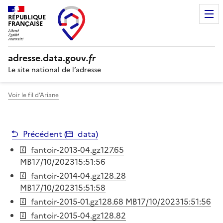
RÉPUBLIQUE
FRANÇAISE
adresse.
data.gouv
.fr
Le site national de l’adresse
Voir le fil d’Ariane
Précédent (
data
)
fantoir-2013-04.gz
127.65
MB
17/10/2023
15:51:56
fantoir-2014-04.gz
128.28
MB
17/10/2023
15:51:58
fantoir-2015-01.gz
128.68 MB
17/10/2023
15:51:56
fantoir-2015-04.gz
128.82