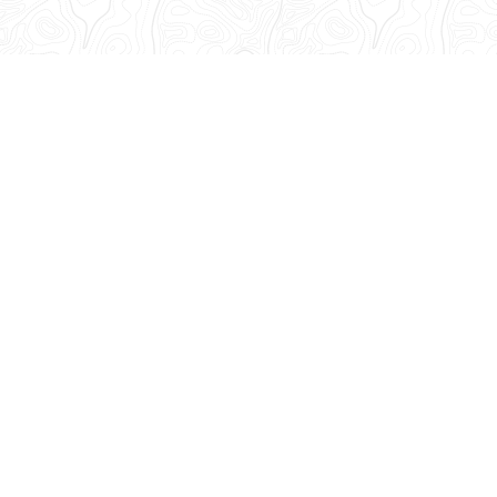
Abonnez-vous à notre lettre d'information
Recevez toutes les informations de la Base Adresse Nationale
!
Découvrez nos dernières newsletters
Suivez-nous
sur les réseaux sociaux
Mastodon
LinkedIn
Facebook
Github